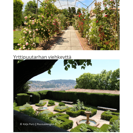
Yrttipuutarhan viehkeyttä