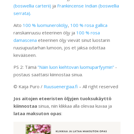
(boswellia carterii)
ja
Frankincense Indian (boswellia
serrata).
Aito
100 % luomuneroliöljy
,
100 % rosa gallica
ranskanruusu eteerinen öljy ja
100 % rosa
damascena
eteerinen öljy vievät sinut luostarin
ruusupuutarhan lumoon, jos et jaksa odottaa
kevääseen.
PS 2: Tämä
”Näin luon kiehtovan luomuparfyymin”
-
postaus saattaisi kiinnostaa sinua.
© Kaija Puro /
Ruusuenergiaa.fi
– All right reserved
Jos aitojen eteeristen öljyjen tuoksukäyttö
kiinnostaa
sinua, niin klikkaa alla olevaa kuvaa ja
lataa maksuton opas
: