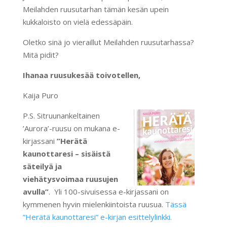
Meilahden ruusutarhan tämän kesän upein
kukkaloisto on vielä edessäpäin.
Oletko sinä jo vieraillut Meilahden ruusutarhassa?
Mitä pidit?
Ihanaa ruusukesää toivotellen,
Kaija Puro
P.S. Sitruunankeltainen
’Aurora’-ruusu on mukana e-
kirjassani
”Herätä
kaunottaresi – sisäistä
säteilyä ja
viehätysvoimaa ruusujen
avulla”
. Yli 100-sivuisessa e-kirjassani on
kymmenen hyvin mielenkiintoista ruusua.
Tässä
”Herätä kaunottaresi” e-kirjan esittelylinkki.