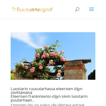
Luostarin ruusutarhassa eteerisen öljyn
siivittämänä
Eteerisen frankinsensi-öljyn siivin luostarin
puutarhaan…
Eteerinen öljy voi joskus olla yllättävä auttaja!