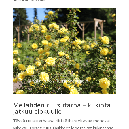
Meilahden ruusutarha – kukinta
jatkuu elokuulle
Tässä ruusutarhassa riittää ihasteltavaa moneksi
viikoksi. Toiset ruusulajikkeet lopettavat kukintansa,