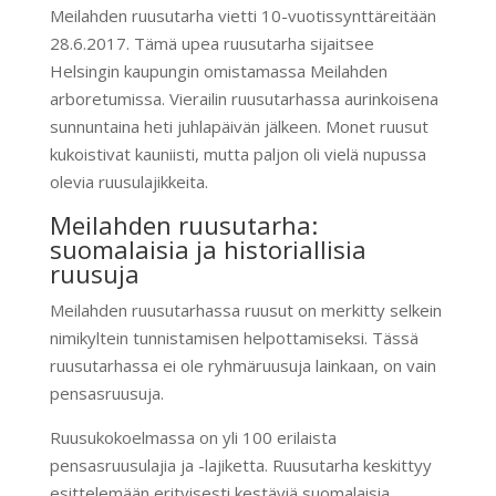
Meilahden ruusutarha vietti 10-vuotissynttäreitään
28.6.2017. Tämä upea ruusutarha sijaitsee
Helsingin kaupungin omistamassa Meilahden
arboretumissa. Vierailin ruusutarhassa aurinkoisena
sunnuntaina heti juhlapäivän jälkeen. Monet ruusut
kukoistivat kauniisti, mutta paljon oli vielä nupussa
olevia ruusulajikkeita.
Meilahden ruusutarha:
suomalaisia ja historiallisia
ruusuja
Meilahden ruusutarhassa ruusut on merkitty selkein
nimikyltein tunnistamisen helpottamiseksi. Tässä
ruusutarhassa ei ole ryhmäruusuja lainkaan, on vain
pensasruusuja.
Ruusukokoelmassa on yli 100 erilaista
pensasruusulajia ja -lajiketta. Ruusutarha keskittyy
esittelemään erityisesti kestäviä suomalaisia