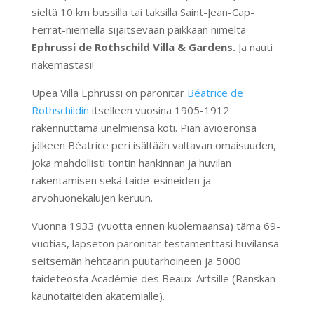
sieltä 10 km bussilla tai taksilla Saint-Jean-Cap-
Ferrat-niemellä sijaitsevaan paikkaan nimeltä
Ephrussi de Rothschild Villa & Gardens.
Ja nauti
näkemästäsi!
Upea Villa Ephrussi on paronitar
Béatrice de
Rothschildin
itselleen vuosina 1905-1912
rakennuttama unelmiensa koti. Pian avioeronsa
jälkeen Béatrice peri isältään valtavan omaisuuden,
joka mahdollisti tontin hankinnan ja huvilan
rakentamisen sekä taide-esineiden ja
arvohuonekalujen keruun.
Vuonna 1933 (vuotta ennen kuolemaansa) tämä 69-
vuotias, lapseton paronitar testamenttasi huvilansa
seitsemän hehtaarin puutarhoineen ja 5000
taideteosta Académie des Beaux-Artsille (Ranskan
kaunotaiteiden akatemialle).