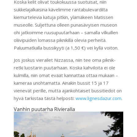
Koska kelit olivat toukokuussa suotuisat, niin
sukkelajalkaisina kävelimme rantabulevardilta
kiemurtelevia katuja pitkin, ylämäkeen Matissen
museolle. Suljettuna olleen punasävyisen museon
ohi jatkoimme ruusupuutarhaan – samalla vilkuillen
oliivipuiden lomassa piknikillä olevia perheitä.
Paluumatkalla bussikyyti (a 1,50 €) vei kyllä voiton.
Jos joskus vierailet Nizzassa, niin tee oma piknik-
retki luostarin puutarhaan. Koska kahviloita ei ole
kulmilla, niin omat eväät kannattaa ottaa mukaan –
kameraa unohtamatta. Ainakin bussit 15 ja 17
vienevät perille, mutta ajankohtaiset bussitiedot on
hyvä tarkistaa tästä helposti:
www.lignesdazur.com
.
Vanhin puutarha Rivieralla