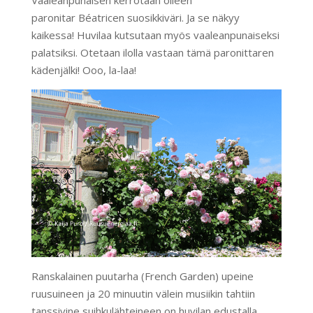
Vaaleanpunaisen kerrotaan olleen
paronitar Béatricen suosikkiväri. Ja se näkyy
kaikessa! Huvilaa kutsutaan myös vaaleanpunaiseksi
palatsiksi. Otetaan ilolla vastaan tämä paronittaren
kädenjälki! Ooo, la-laa!
Ranskalainen puutarha (French Garden) upeine
ruusuineen ja 20 minuutin välein musiikin tahtiin
tanssivine suihkulähteineen on huvilan edustalla.