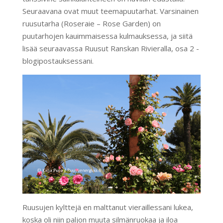
Seuraavana ovat muut teemapuutarhat. Varsinainen
ruusutarha (Roseraie – Rose Garden) on
puutarhojen kauimmaisessa kulmauksessa, ja siitä
lisää seuraavassa Ruusut Ranskan Rivieralla, osa 2 -
blogipostauksessani.
Ruusujen kylttejä en malttanut vieraillessani lukea,
koska oli niin paljon muuta silmänruokaa ja iloa