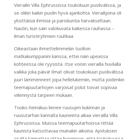
Vierailin Villa Ephrussissa toukokuun puolivälissä, ja
se olikin kaikin puolin hyvä ajankohta. Vierailijoina oli
yksittäisiä ihmisiä ja pariskuntia harvakseltaan.
Nautin, kun sain valokuvata kaikessa rauhassa –
ilman turistiryhmien ruuhkaa.
Oikeastaan ihmettelimmekin tuolloin
matkakumppanini kanssa, ettei näin upeassa
kohteessa ole ryysistä. Itse voisin vierailla huvilalla
vaikka joka päivä! Ilmat olivat toukokuun puolivälissä
juuri lämmenneet jopa hellelukemiin, mutta joidenkin
teemapuutarhojen varjoisat polut toivat sopivaa
viilennystä tarpeen mukaan.
Touko-heinäkuu lienee ruusujen kukinnan ja
ruusutarhan kannalta kauneinta aikaa vierailla Villa
Ephrussissa. Muissa teemapuutarhoissa riittää
kaunista katsottavaa muinakin aikoina. Ajoituksen
osalta kannattaa ottaa huomioon, että toukokuussa