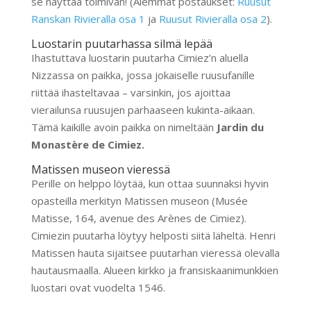
se näyttää toimivan! (Aiemmat postaukset:
Ruusut
Ranskan Rivieralla osa 1
ja
Ruusut Rivieralla osa 2
).
Luostarin puutarhassa silmä lepää
Ihastuttava luostarin puutarha Cimiez’n aluella
Nizzassa on paikka, jossa jokaiselle ruusufanille
riittää ihasteltavaa – varsinkin, jos ajoittaa
vierailunsa ruusujen parhaaseen kukinta-aikaan.
Tämä kaikille avoin paikka on nimeltään
Jardin du
Monastère de Cimiez.
Matissen museon vieressä
Perille on helppo löytää, kun ottaa suunnaksi hyvin
opasteilla merkityn Matissen museon (Musée
Matisse, 164, avenue des Arènes de Cimiez).
Cimiezin puutarha löytyy helposti siitä läheltä. Henri
Matissen hauta sijaitsee puutarhan vieressä olevalla
hautausmaalla. Alueen kirkko ja fransiskaanimunkkien
luostari ovat vuodelta 1546.