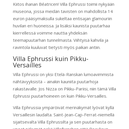
Kiitos ihanan Béatricen! Villa Ephrussi toimii nykyään
museona, jossa meidän tavisten on mahdollista 14
euron pääsymaksulla sukeltaa entisajan glamouriin
huvilan eri huoneissa. Ja lisäksi kaunista puutarhaa
kierrellessä voimme nauttia yhdeksän
teemapuutarhan tunnelmasta. Viihtyisä kahvila ja
ravintola kuuluvat tietysti myös paikan antiin.
Villa Ephrussi kuin Pikku-
Versailles
Villa Ephrussi on yksi Etelä-Ranskan lumoavimmista
nähtävyyksistä – ainakin kauniita puutarhoja
rakastavalle. Jos Nizza on Pikku-Pariisi, niin tämä Villa
Ephrussi puutarhoineen on kuin Pikku-Versailles.
Villa Ephrussia ympäröivät merinäkymät lyövät kyllä
Versaillesin laudalta. Saint-Jean-Cap-Ferrat-niemellä
sijaitsevalta Villa Ephrussilta ja sen puutarhasta on
upeat näkymät sekä Villefranchen että Beaulieun