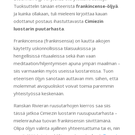
Tuoksuttelin tänään eteeristä
frankincense-öljyä
.
Ja kuinka ollakaan, tuli mieleeni kirjoittaa kauan
odottanut postaus ihastuttavasta
Cimiezin
luostarin puutarhasta
.
Frankincensea (frankinsensia) on kautta aikojen
käytetty uskonnollisissa tilaisuuksissa ja
hengellisissä rituaaleissa sekä ihan vaan
meditaation/hiljentymisen apuna ympäri maailman –
siis varmaankin myös useissa luostareissa. Tuon
eteerisen öljyn sanotaan auttavan mm. siihen, että
molemmat aivopuoliskot voivat toimia paremmin
yhteistyössä keskenään.
Ranskan Rivieran ruusutarhojen kierros saa siis
tässä jatkoa Cimiezin luostarin ruusupuutarhasta –
mielenrauhaa tuovan frankinsensin siivittämänä.
Olipa öljyn valinta ajallinen yhteensattuma tai ei, niin