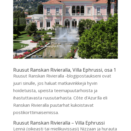
Ruusut Ranskan Rivieralla, Villa Ephrussi, osa 1
Ruusut Ranskan Rivieralla -blogipostaukseni ovat
juuri sinulle, jos haluat matkavinkkejä hyvin
hoidetuista, upeista teemapuutarhoista ja
ihastuttavasta ruusutarhasta. Côte d’Azur:lla eli
Ranskan Rivieralla puutarhat kukoistavat
postikorttimaisemissa.
Ruusut Ranskan Rivieralla – Villa Ephrussi
Lennä (oikeasti tai mielikuvissasi) Nizzaan ja hurauta