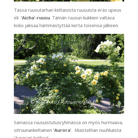
Tässä ruusutarhan keltaisista ruusuista eräs upeus
eli
’Aicha’-ruusu
. Tämän ruusun kukkien valtava
koko jaksaa hämmästyttää kerta toisensa jälkeen.
Samassa ruusuistutusryhmässä on myös hurmaava,
sitruunankeltainen
’Aurora’
. Muistathan nuuhkaista
’Auroran’ kukkaa!