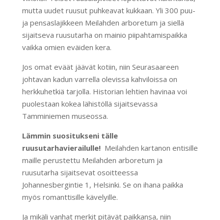
mutta uudet ruusut puhkeavat kukkaan. Yli 300 puu-
ja pensaslajikkeen Meilahden arboretum ja siellä
sijaitseva ruusutarha on mainio piipahtamispaikka
vaikka omien eväiden kera.
Jos omat eväät jäävät kotiin, niin Seurasaareen
johtavan kadun varrella olevissa kahviloissa on
herkkuhetkiä tarjolla. Historian lehtien havinaa voi
puolestaan kokea lähistöllä sijaitsevassa
Tamminiemen museossa.
Lämmin suositukseni tälle
ruusutarhavierailulle!
Meilahden kartanon entisille
maille perustettu Meilahden arboretum ja
ruusutarha sijaitsevat osoitteessa
Johannesbergintie 1, Helsinki. Se on ihana paikka
myös romanttisille kävelyille.
Ja mikäli vanhat merkit pitävät paikkansa, niin