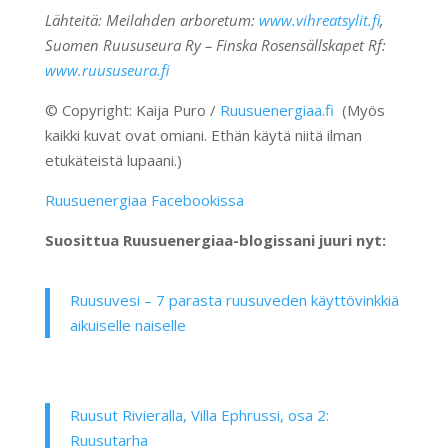
Lähteitä: Meilahden arboretum:
www.vihreatsylit.fi
,
Suomen Ruususeura Ry – Finska Rosensällskapet Rf:
www.ruususeura.fi
© Copyright: Kaija Puro /
Ruusuenergiaa.fi
(Myös
kaikki kuvat ovat omiani. Ethän käytä niitä ilman
etukäteistä lupaani.)
Ruusuenergiaa Facebookissa
Suosittua Ruusuenergiaa-blogissani juuri nyt:
Ruusuvesi – 7 parasta ruusuveden käyttövinkkiä
aikuiselle naiselle
Ruusut Rivieralla, Villa Ephrussi, osa 2:
Ruusutarha