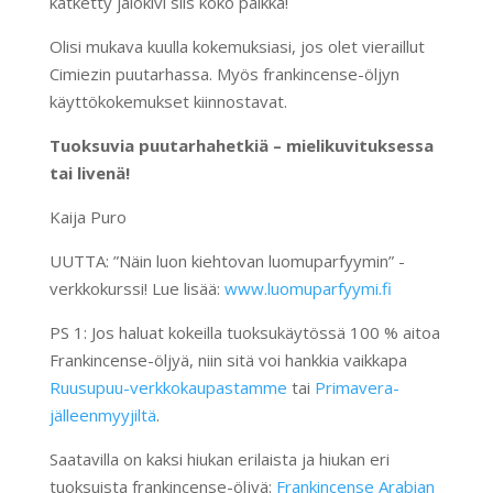
kätketty jalokivi siis koko paikka!
Olisi mukava kuulla kokemuksiasi, jos olet vieraillut
Cimiezin puutarhassa. Myös frankincense-öljyn
käyttökokemukset kiinnostavat.
Tuoksuvia puutarhahetkiä – mielikuvituksessa
tai livenä!
Kaija Puro
UUTTA: ”Näin luon kiehtovan luomuparfyymin” -
verkkokurssi! Lue lisää:
www.luomuparfyymi.fi
PS 1: Jos haluat kokeilla tuoksukäytössä 100 % aitoa
Frankincense-öljyä, niin sitä voi hankkia vaikkapa
Ruusupuu-verkkokaupastamme
tai
Primavera-
jälleenmyyjiltä
.
Saatavilla on kaksi hiukan erilaista ja hiukan eri
tuoksuista frankincense-öljyä:
Frankincense Arabian