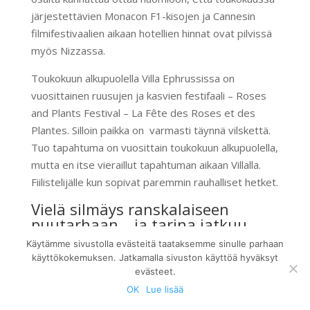
järjestettävien Monacon F1-kisojen ja Cannesin
filmifestivaalien aikaan hotellien hinnat ovat pilvissä
myös Nizzassa.
Toukokuun alkupuolella Villa Ephrussissa on
vuosittainen ruusujen ja kasvien festifaali – Roses
and Plants Festival – La Fête des Roses et des
Plantes. Silloin paikka on varmasti täynnä vilskettä.
Tuo tapahtuma on vuosittain toukokuun alkupuolella,
mutta en itse vieraillut tapahtuman aikaan Villalla.
Fiilistelijälle kun sopivat paremmin rauhalliset hetket.
Vielä silmäys ranskalaiseen
puutarhaan… ja tarina jatkuu
Käytämme sivustolla evästeitä taataksemme sinulle parhaan
Viimeinen vilkaisu tällä erää Villa Ephrussin edustalla
käyttökokemuksen. Jatkamalla sivuston käyttöä hyväksyt
sijaitsevan ranskalaisen puutarhan pihaan… me
evästeet.
palaamme vielä!
OK
Lue lisää