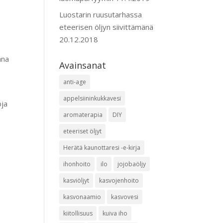
Luostarin ruusutarhassa
eteerisen öljyn siivittämänä
20.12.2018
ana
Avainsanat
anti-age
appelsiininkukkavesi
oja
aromaterapia
DIY
eteeriset öljyt
Herätä kaunottaresi -e-kirja
ihonhoito
ilo
jojobaöljy
kasviöljyt
kasvojenhoito
kasvonaamio
kasvovesi
kiitollisuus
kuiva iho