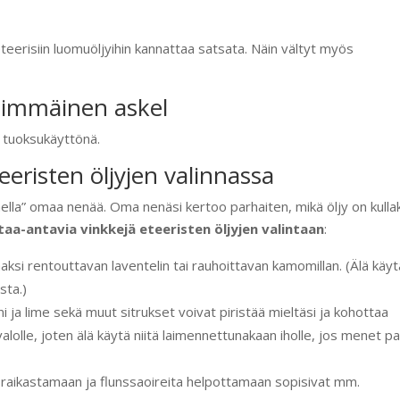
eerisiin luomuöljyihin kannattaa satsata. Näin vältyt myös
simmäinen askel
a tuoksukäyttönä.
eristen öljyjen valinnassa
ella” omaa nenää. Oma nenäsi kertoo parhaiten, mikä öljy on kulla
taa-antavia vinkkejä eteeristen öljyjen valintaan
:
ksi rentouttavan laventelin tai rauhoittavan kamomillan. (Älä käyt
sta.)
 ja lime sekä muut sitrukset voivat piristää mieltäsi ja kohottaa
valolle, joten älä käytä niitä laimennettunakaan iholle, jos menet pa
raikastamaan ja flunssaoireita helpottamaan sopisivat mm.