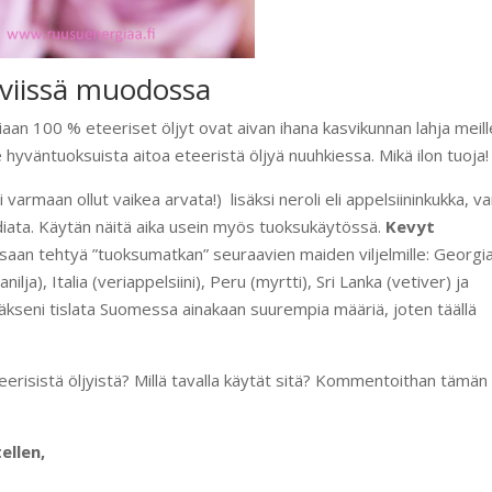
iiviissä muodossa
kkiaan 100 % eteeriset öljyt ovat aivan ihana kasvikunnan lahja meill
le hyväntuoksuista aitoa eteeristä öljyä nuuhkiessa. Mikä ilon tuoja!
varmaan ollut vaikea arvata!) lisäksi neroli eli appelsiininkukka, van
radiata. Käytän näitä aika usein myös tuoksukäytössä.
Kevyt
saan tehtyä ”tuoksumatkan” seuraavien maiden viljelmille: Georgi
ilja), Italia (veriappelsiini), Peru (myrtti), Sri Lanka (vetiver) ja
etääkseni tislata Suomessa ainakaan suurempia määriä, joten täällä
teerisistä öljyistä? Millä tavalla käytät sitä? Kommentoithan tämän
ellen,