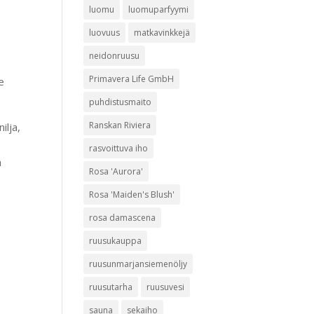
luomu
luomuparfyymi
luovuus
matkavinkkejä
neidonruusu
Primavera Life GmbH
e
puhdistusmaito
Ranskan Riviera
ilja,
rasvoittuva iho
a
Rosa 'Aurora'
Rosa 'Maiden's Blush'
rosa damascena
ruusukauppa
ruusunmarjansiemenöljy
ruusutarha
ruusuvesi
sauna
sekaiho