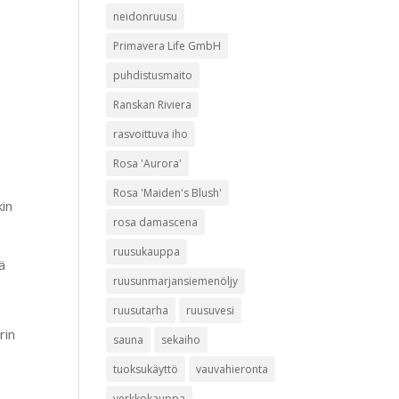
neidonruusu
Primavera Life GmbH
puhdistusmaito
Ranskan Riviera
rasvoittuva iho
Rosa 'Aurora'
Rosa 'Maiden's Blush'
kin
rosa damascena
ruusukauppa
ä
ruusunmarjansiemenöljy
ruusutarha
ruusuvesi
rin
sauna
sekaiho
tuoksukäyttö
vauvahieronta
verkkokauppa