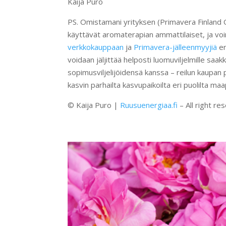
Kaija Puro
PS. Omistamani yrityksen (Primavera Finland 
käyttävät aromaterapian ammattilaiset, ja voin
verkkokauppaan
ja
Primavera-jälleenmyyjiä
er
voidaan jäljittää helposti luomuviljelmille sa
sopimusviljelijöidensä kanssa – reilun kaupan 
kasvin parhailta kasvupaikoilta eri puolilta maa
© Kaija Puro |
Ruusuenergiaa.fi
– All right re