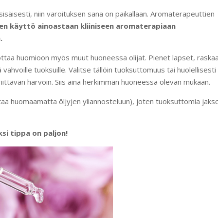
isäisesti, niin varoituksen sana on paikallaan. Aromaterapeuttien
nen käyttö ainoastaan kliiniseen aromaterapiaan
.
ottaa huomioon myös muut huoneessa olijat. Pienet lapset, raska
vahvoille tuoksuille. Valitse tällöin tuoksuttomuus tai huolellisesti
a riittävän harvoin. Siis aina herkimmän huoneessa olevan mukaan.
johtaa huomaamatta öljyjen yliannosteluun), joten tuoksuttomia jaks
i tippa on paljon!