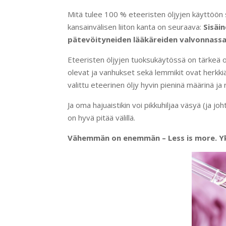
Mitä tulee 100 % eteeristen öljyjen käyttöön s
kansainvälisen liiton kanta on seuraava:
Sisäi
pätevöityneiden lääkäreiden valvonnassa
Eteeristen öljyjen tuoksukäytössä on tärkeä 
olevat ja vanhukset sekä lemmikit ovat herkkiä 
valittu eteerinen öljy hyvin pieninä määrinä j
Ja oma hajuaistikin voi pikkuhiljaa väsyä (ja 
on hyvä pitää välillä.
Vähemmän on enemmän – Less is more. Yks