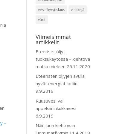
vesihöyrytislaus
vinkkejä
värit
nia
Viimeisimmät
artikkelit
Eteeriset öljyt
tuoksukäytössä – kiehtova
matka mieleen
25.11.2020
Eteeristen öljyjen avulla
hyvät energiat kotiin
9.9.2019
Ruusuvesi vai
nen
appelsiininkukkavesi
6.9.2019
y –
Näin luon kiehtovan
luomuparfyymin
11.4.2019