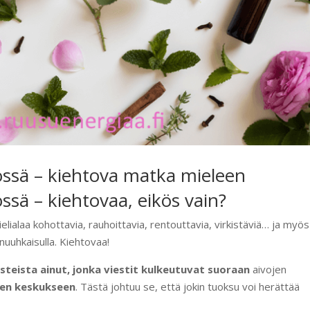
tössä – kiehtova matka mieleen
össä – kiehtovaa, eikös vain?
mielialaa kohottavia, rauhoittavia, rentouttavia, virkistäviä… ja myös
nuuhkaisulla. Kiehtovaa!
isteista ainut, jonka viestit kulkeutuvat suoraan
aivojen
den keskukseen
. Tästä johtuu se, että jokin tuoksu voi herättää