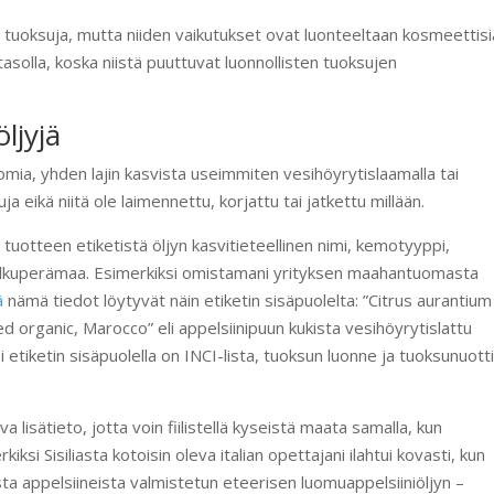
a tuoksuja, mutta niiden vaikutukset ovat luonteeltaan kosmeettisi
tasolla, koska niistä puuttuvat luonnollisten tuoksujen
öljyjä
ia, yhden lajin kasvista useimmiten vesihöyrytislaamalla tai
eikä niitä ole laimennettu, korjattu tai jatkettu millään.
 tuotteen etiketistä öljyn kasvitieteellinen nimi, kemotyyppi,
kä alkuperämaa. Esimerkiksi omistamani yrityksen maahantuomasta
ä
nämä tiedot löytyvät näin etiketin sisäpuolelta: ”Citrus aurantium
ied organic, Marocco” eli appelsiinipuun kukista vesihöyrytislattu
i etiketin sisäpuolella on INCI-lista, tuoksun luonne ja tuoksunuotti
isätieto, jotta voin fiilistellä kyseistä maata samalla, kun
kiksi Sisiliasta kotoisin oleva italian opettajani ilahtui kovasti, kun
ista appelsiineista valmistetun eteerisen luomuappelsiiniöljyn –