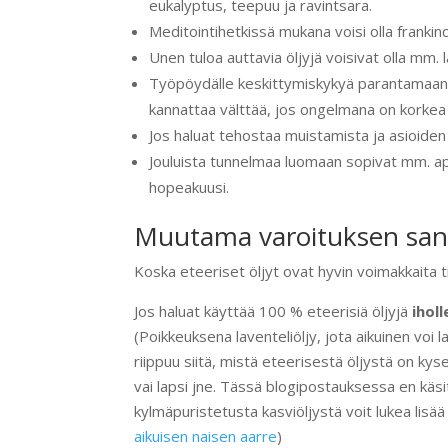
eukalyptus, teepuu ja ravintsara.
Meditointihetkissä mukana voisi olla frankinc
Unen tuloa auttavia öljyjä voisivat olla mm. l
Työpöydälle keskittymiskykyä parantamaan vo
kannattaa välttää, jos ongelmana on korkea 
Jos haluat tehostaa muistamista ja asioiden 
Jouluista tunnelmaa luomaan sopivat mm. appels
hopeakuusi.
Muutama varoituksen sana 
Koska eteeriset öljyt ovat hyvin voimakkaita ti
Jos haluat käyttää 100 % eteerisiä öljyjä
iholl
(Poikkeuksena laventeliöljy, jota aikuinen voi 
riippuu siitä, mistä eteerisestä öljystä on kys
vai lapsi jne. Tässä blogipostauksessa en käsi
kylmäpuristetusta kasviöljystä voit lukea lisää
aikuisen naisen aarre
)