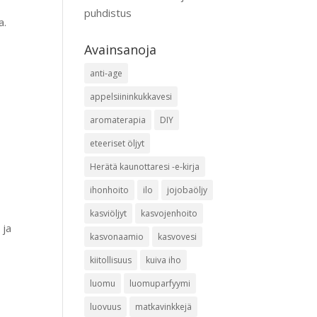
puhdistus
a.
Avainsanoja
anti-age
appelsiininkukkavesi
aromaterapia
DIY
eteeriset öljyt
Herätä kaunottaresi -e-kirja
ihonhoito
ilo
jojobaöljy
kasviöljyt
kasvojenhoito
 ja
kasvonaamio
kasvovesi
kiitollisuus
kuiva iho
luomu
luomuparfyymi
luovuus
matkavinkkejä