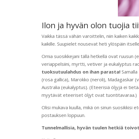
Ilon ja hyvän olon tuojia t
Vaikka tässä vähän varoittelin, niin kaiken kai
kaikille. Suupielet nousevat heti ylöspäin itsel
Omia suosikkejani tällä hetkellä ovat ruusun (ei 
veriappelsiini, myrtti, vetiver ja eukalyptus 
tuoksutuulahdus on ihan parasta!
Samalla 
(rosa gallica), Marokko (neroli), Madagaskar (van
Australia (eukalyptus). (Eteerisiä öljyjä ei ti
myytävät eteeriset öljyt ovat tuontitavaraa.)
Olisi mukava kuulla, mikä on sinun suosikkisi e
postauksen loppuun.
Tunnelmallisia, hyvän tuulen hetkiä toivot