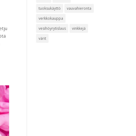
tuoksukäyttö
vauvahieronta
verkkokauppa
etju
vesihöyrytislaus
vinkkejä
ötä
värit
n