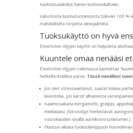
tuoksutuulahdus hänen kotiseuduiltaan.
Valvotusta luomutuotannosta tuleviin 100 % et
mahdollisilta torjunta-ainejäämiltä.
Tuoksukäyttö on hyvä en
Eteeristen öljyjen käyttö on helpointa aloitta
Kuuntele omaa nenääsi ete
Eteeristen öljyjen valinnassa kannattaa ”kuunn
hetkellä itsellesi paras.
Tässä nenällesi suun
Jos olet stressaantunut, saatat kokea parhaa
laventelia, jos kärsit alhaisesta verenpainee
Kaamosaikana bergamotti, greippi, appelsiini
mielialaasi. (Sitrusöljyt herkistävät auringon
vuorokauden sisällä aurinkoon/solariumiin.)
Flunssa-aikana tuoksulamppuun huoneilmaa 