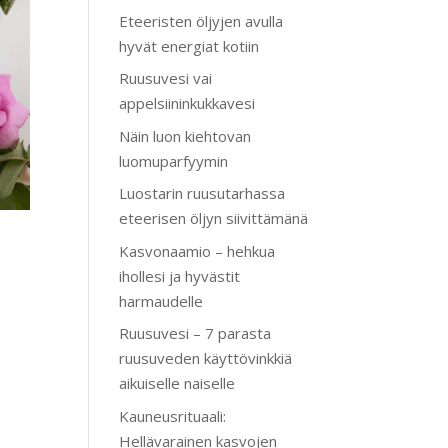
Eteeristen öljyjen avulla
hyvät energiat kotiin
Ruusuvesi vai
appelsiininkukkavesi
Näin luon kiehtovan
luomuparfyymin
Luostarin ruusutarhassa
eteerisen öljyn siivittämänä
Kasvonaamio – hehkua
ihollesi ja hyvästit
harmaudelle
Ruusuvesi – 7 parasta
ruusuveden käyttövinkkiä
aikuiselle naiselle
Kauneusrituaali:
Hellävarainen kasvojen