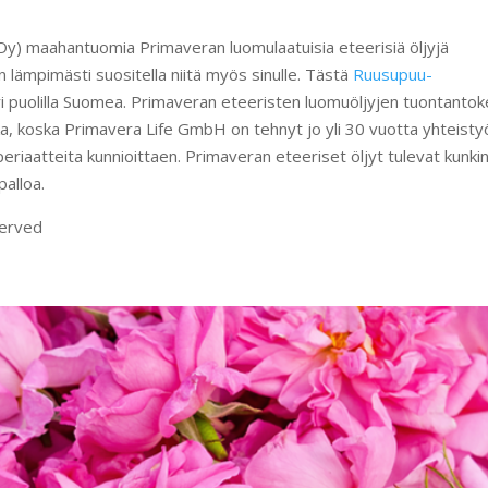
Oy) maahantuomia Primaveran luomulaatuisia eteerisiä öljyjä
 lämpimästi suositella niitä myös sinulle. Tästä
Ruusupuu-
i puolilla Suomea. Primaveran eteeristen luomuöljyjen tuontantok
akka, koska Primavera Life GmbH on tehnyt jo yli 30 vuotta yhteisty
periaatteita kunnioittaen. Primaveran eteeriset öljyt tulevat kunki
palloa.
served