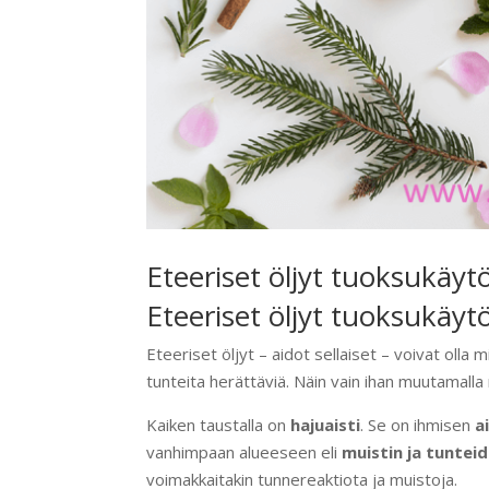
Eteeriset öljyt tuoksukäy
Eteeriset öljyt tuoksukäyt
Eteeriset öljyt – aidot sellaiset – voivat olla 
tunteita herättäviä. Näin vain ihan muutamalla 
Kaiken taustalla on
hajuaisti
. Se on ihmisen
a
vanhimpaan alueeseen eli
muistin ja
tuntei
voimakkaitakin tunnereaktiota ja muistoja.