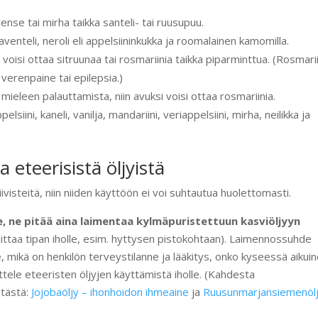
ense tai mirha taikka santeli- tai ruusupuu.
aventeli, neroli eli appelsiininkukka ja roomalainen kamomilla.
isi ottaa sitruunaa tai rosmariinia taikka piparminttua. (Rosmarii
verenpaine tai epilepsia.)
mieleen palauttamista, niin avuksi voisi ottaa rosmariinia.
iini, kaneli, vanilja, mandariini, veriappelsiini, mirha, neilikka ja
eteerisistä öljyistä
ivisteitä, niin niiden käyttöön ei voi suhtautua huolettomasti.
e, ne pitää
aina laimentaa kylmäpuristettuun kasviöljyyn
laittaa tipan iholle, esim. hyttysen pistokohtaan). Laimennossuhde
e, mikä on henkilön terveystilanne ja lääkitys, onko kyseessä aikui
ttele eteeristen öljyjen käyttämistä iholle. (Kahdesta
 tästä:
Jojobaöljy – ihonhoidon ihmeaine
ja
Ruusunmarjansiemenölj