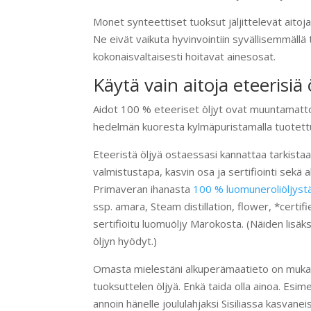
Monet synteettiset tuoksut jäljittelevät aitoj
Ne eivät vaikuta hyvinvointiin syvällisemmällä 
kokonaisvaltaisesti hoitavat ainesosat.
Käytä vain aitoja eteerisiä 
Aidot 100 % eteeriset öljyt ovat muuntamattom
hedelmän kuoresta kylmäpuristamalla tuotettuja 
Eteeristä öljyä ostaessasi kannattaa tarkistaa
valmistustapa, kasvin osa ja sertifiointi se
Primaveran ihanasta
100 % luomuneroliöljyst
ssp. amara, Steam distillation, flower, *certif
sertifioitu luomuöljy Marokosta. (Näiden lisäks
öljyn hyödyt.)
Omasta mielestäni alkuperämaatieto on mukava l
tuoksuttelen öljyä. Enkä taida olla ainoa. Esimer
annoin hänelle joululahjaksi Sisiliassa kasvane