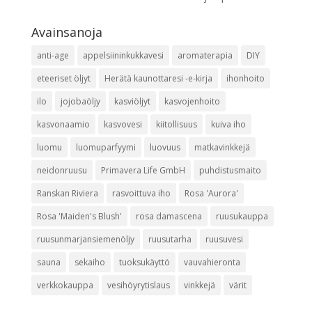
Avainsanoja
anti-age
appelsiininkukkavesi
aromaterapia
DIY
eteeriset öljyt
Herätä kaunottaresi -e-kirja
ihonhoito
ilo
jojobaöljy
kasviöljyt
kasvojenhoito
kasvonaamio
kasvovesi
kiitollisuus
kuiva iho
luomu
luomuparfyymi
luovuus
matkavinkkejä
neidonruusu
Primavera Life GmbH
puhdistusmaito
Ranskan Riviera
rasvoittuva iho
Rosa 'Aurora'
Rosa 'Maiden's Blush'
rosa damascena
ruusukauppa
ruusunmarjansiemenöljy
ruusutarha
ruusuvesi
sauna
sekaiho
tuoksukäyttö
vauvahieronta
verkkokauppa
vesihöyrytislaus
vinkkejä
värit