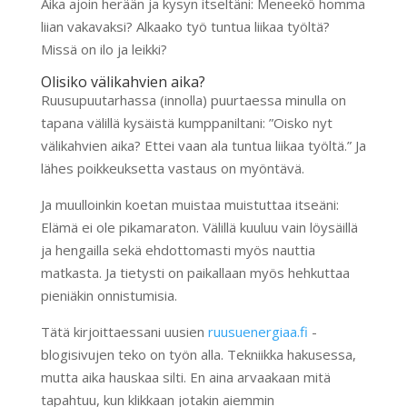
Aika ajoin herään ja kysyn itseltäni: Meneekö homma
liian vakavaksi? Alkaako työ tuntua liikaa työltä?
Missä on ilo ja leikki?
Olisiko välikahvien aika?
Ruusupuutarhassa (innolla) puurtaessa minulla on
tapana välillä kysäistä kumppaniltani: ”Oisko nyt
välikahvien aika? Ettei vaan ala tuntua liikaa työltä.” Ja
lähes poikkeuksetta vastaus on myöntävä.
Ja muulloinkin koetan muistaa muistuttaa itseäni:
Elämä ei ole pikamaraton. Välillä kuuluu vain löysäillä
ja hengailla sekä ehdottomasti myös nauttia
matkasta. Ja tietysti on paikallaan myös hehkuttaa
pieniäkin onnistumisia.
Tätä kirjoittaessani uusien
ruusuenergiaa.fi
-
blogisivujen teko on työn alla. Tekniikka hakusessa,
mutta aika hauskaa silti. En aina arvaakaan mitä
tapahtuu, kun klikkaan jotakin aiemmin