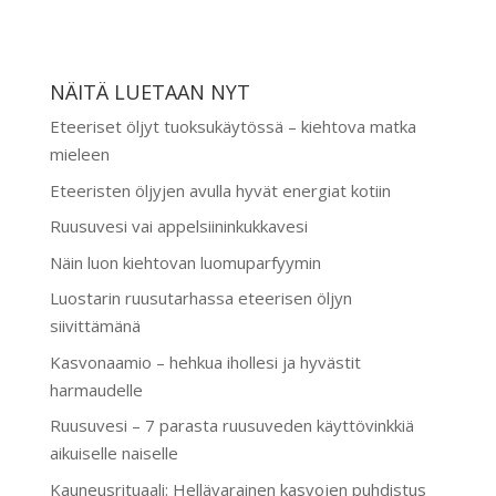
NÄITÄ LUETAAN NYT
Eteeriset öljyt tuoksukäytössä – kiehtova matka
mieleen
Eteeristen öljyjen avulla hyvät energiat kotiin
Ruusuvesi vai appelsiininkukkavesi
Näin luon kiehtovan luomuparfyymin
Luostarin ruusutarhassa eteerisen öljyn
siivittämänä
Kasvonaamio – hehkua ihollesi ja hyvästit
harmaudelle
Ruusuvesi – 7 parasta ruusuveden käyttövinkkiä
aikuiselle naiselle
Kauneusrituaali: Hellävarainen kasvojen puhdistus