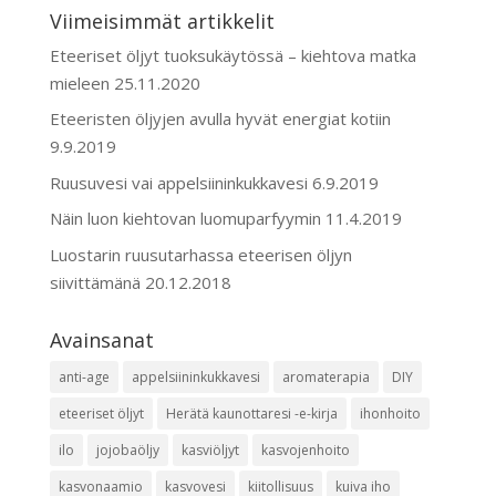
Viimeisimmät artikkelit
Eteeriset öljyt tuoksukäytössä – kiehtova matka
mieleen
25.11.2020
Eteeristen öljyjen avulla hyvät energiat kotiin
9.9.2019
Ruusuvesi vai appelsiininkukkavesi
6.9.2019
Näin luon kiehtovan luomuparfyymin
11.4.2019
Luostarin ruusutarhassa eteerisen öljyn
siivittämänä
20.12.2018
Avainsanat
anti-age
appelsiininkukkavesi
aromaterapia
DIY
eteeriset öljyt
Herätä kaunottaresi -e-kirja
ihonhoito
ilo
jojobaöljy
kasviöljyt
kasvojenhoito
kasvonaamio
kasvovesi
kiitollisuus
kuiva iho