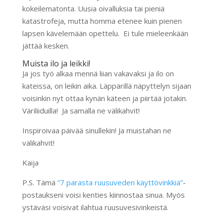
kokeilematonta. Uusia oivalluksia tai pieniä
katastrofeja, mutta homma etenee kuin pienen
lapsen kävelemään opettelu. Ei tule mieleenkään
jättää kesken.
Muista ilo ja leikki!
Ja jos työ alkaa mennä liian vakavaksi ja ilo on
kateissa, on leikin aika. Läppärillä näpyttelyn sijaan
voisinkin nyt ottaa kynän käteen ja piirtää jotakin.
Väriliiduilla! Ja samalla ne välikahvit!
Inspiroivaa päivää sinullekin! Ja muistahan ne
välikahvit!
Kaija
P.S. Tämä
”7 parasta ruusuveden käyttövinkkiä”
-
postaukseni voisi kenties kiinnostaa sinua. Myös
ystäväsi voisivat ilahtua ruusuvesivinkeistä.