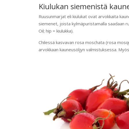
Kiulukan siemenistä kaun
Ruusunmarjat eli kiulukat ovat arvokkaita kaun
siemenet, joista kylmäpuristamalla saadaan 
Oil; hip = kiulukka).
Chilessä kasvavan rosa moschata (rosa mosqu
arvokkaan kauneusöljyn valmistuksessa. Myös r