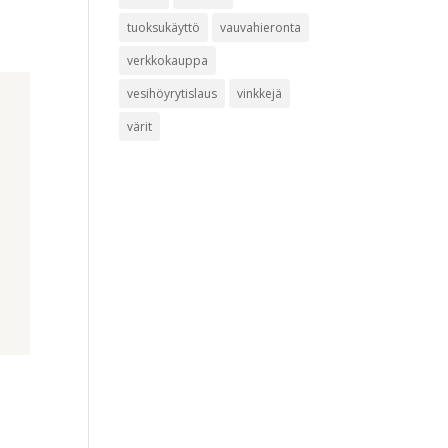
tuoksukäyttö
vauvahieronta
verkkokauppa
vesihöyrytislaus
vinkkejä
värit