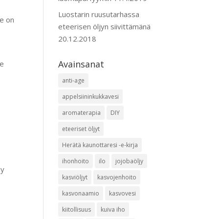
Luostarin ruusutarhassa
Se on
eteerisen öljyn siivittämänä
20.12.2018
Avainsanat
ee
anti-age
appelsiininkukkavesi
aromaterapia
DIY
eteeriset öljyt
Herätä kaunottaresi -e-kirja
ihonhoito
ilo
jojobaöljy
jy
kasviöljyt
kasvojenhoito
kasvonaamio
kasvovesi
kiitollisuus
kuiva iho