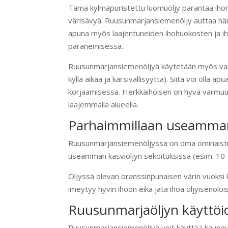
Tämä kylmäpuristettu luomuöljy parantaa ihon 
värisävyä. Ruusunmarjansiemenöljy auttaa häiv
apuna myös laajentuneiden ihohuokosten ja i
paranemisessa.
Ruusunmarjansiemenöljyä käytetään myös van
kyllä aikaa ja kärsivällisyyttä). Siitä voi olla 
korjaamisessa. Herkkäihoisen on hyvä varmuu
laajemmalla alueella.
Parhaimmillaan useamman 
Ruusunmarjansiemenöljyssä on oma ominaistuok
useamman kasviöljyn sekoituksissa (esim. 10–30
Öljyssä olevan oranssinpunaisen värin vuoksi 
imeytyy hyvin ihoon eikä jätä ihoa öljyisenolois
Ruusunmarjaöljyn käyttöi
Ruusunmarjansiemenöljyä voit käyttää kauneu