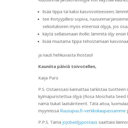
lisää tippa tai kaksi kasvovoiteeseen; lämmit
tee ihotyypillesi sopiva, ruusunmarjansieme
sekoitukseen myös eteerisiä öljyjä, jos osaa
käytä sellaisenaan iholle; lämmitä öljy ensin 
lisää muutama tippa tehostamaan kasvonaa
ja nauti hehkuvasta ihostasi!
Kauniita päiviä toivotellen,
Kaija Puro
P.S. Ostaessasi kannattaa tarkistaa tuotteen
kylmäpuristettua öljyä (Rosa Moschata Seed 
nämä tiukat laatukriteerit. Tätä aitoa, luomu
myynnissä
Ruusupuu.fi-verkkokaupassamme
P.P.S. Tämä
jojobaöljypostaus
saattaisi kiinn