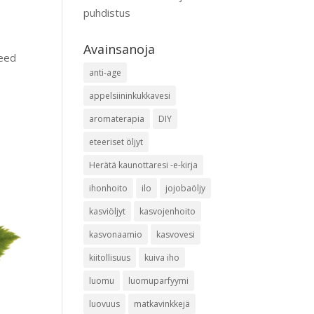
puhdistus
Avainsanoja
Seed
anti-age
appelsiininkukkavesi
aromaterapia
DIY
eteeriset öljyt
Herätä kaunottaresi -e-kirja
ihonhoito
ilo
jojobaöljy
kasviöljyt
kasvojenhoito
kasvonaamio
kasvovesi
kiitollisuus
kuiva iho
luomu
luomuparfyymi
luovuus
matkavinkkejä