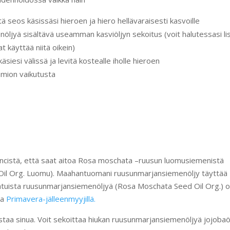
ä seos käsissäsi hieroen ja hiero hellävaraisesti kasvoille
nöljyä sisältävä useamman kasviöljyn sekoitus (voit halutessasi li
t käyttää niitä oikein)
käsiesi välissä ja levitä kostealle iholle hieroen
mion vaikutusta
 incistä, että saat aitoa Rosa moschata –ruusun luomusiemenistä
Oil Org. Luomu). Maahantuomani ruusunmarjansiemenöljy täyttää
laatuista ruusunmarjansiemenöljyä (Rosa Moschata Seed Oil Org.) 
ja
Primavera-jälleenmyyjillä.
ostaa sinua. Voit sekoittaa hiukan ruusunmarjansiemenöljyä jojobaö