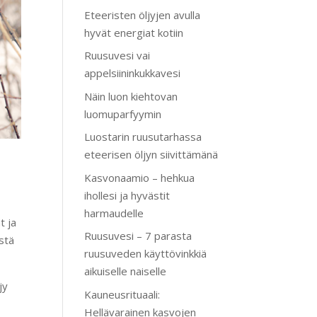
Eteeristen öljyjen avulla
hyvät energiat kotiin
Ruusuvesi vai
appelsiininkukkavesi
Näin luon kiehtovan
luomuparfyymin
Luostarin ruusutarhassa
eteerisen öljyn siivittämänä
Kasvonaamio – hehkua
ihollesi ja hyvästit
harmaudelle
t ja
Ruusuvesi – 7 parasta
istä
ruusuveden käyttövinkkiä
aikuiselle naiselle
jy
Kauneusrituaali:
Hellävarainen kasvojen