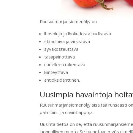
Ruusunmarjansiemenöljy on
ihosoluja ja ihokudosta uudistava
stimuloiva ja virkistävä
syväkosteuttava
tasapainottava
uudelleen rakentava
kiinteyttävä
antioksidanttinen.
Uusimpia havaintoja hoita
Ruusunmarjansiemenöljy sisältää runsaasti 
palmitiini- ja oleiinihappoja.
Uusinta tietoa on se, että ruusunmarjansiemen
luonnollinen muoto. Se tunnetaan myös nimellä 