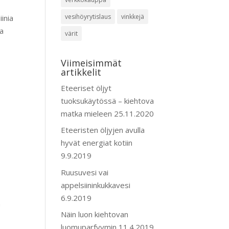
vesihöyrytislaus
vinkkejä
inia
ja
värit
Viimeisimmät
artikkelit
Eteeriset öljyt
tuoksukäytössä – kiehtova
matka mieleen
25.11.2020
Eteeristen öljyjen avulla
hyvät energiat kotiin
9.9.2019
Ruusuvesi vai
appelsiininkukkavesi
6.9.2019
n
Näin luon kiehtovan
luomuparfyymin
11.4.2019