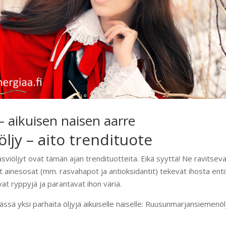
 aikuisen naisen aarre
jy – aito trendituote
viöljyt ovat tämän ajan trendituotteita. Eikä syyttä! Ne ravitseva
set ainesosat (mm. rasvahapot ja antioksidantit) tekevät ihosta ent
 ryppyjä ja parantavat ihon väriä.
ässä yksi parhaita öljyjä aikuiselle naiselle: Ruusunmarjansiemenöl