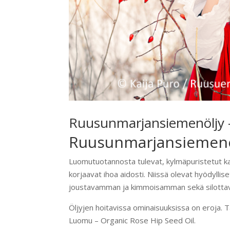
Ruusunmarjansiemenöljy –
Ruusunmarjansiemenöl
Luomutuotannosta tulevat, kylmäpuristetut kas
korjaavat ihoa aidosti. Niissä olevat hyödylli
joustavamman ja kimmoisamman sekä silottavat
Öljyjen hoitavissa ominaisuuksissa on eroja. T
Luomu – Organic Rose Hip Seed Oil.