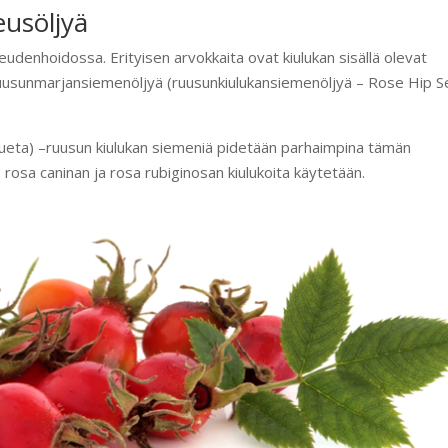
eusöljyä
eudenhoidossa. Erityisen arvokkaita ovat kiulukan sisällä olevat
ruusunmarjansiemenöljyä (ruusunkiulukansiemenöljyä – Rose Hip 
eta) –ruusun kiulukan siemeniä pidetään parhaimpina tämän
osa caninan ja rosa rubiginosan kiulukoita käytetään.