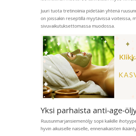
Juuri tuota tretinoiinia pidetään yhtenä ruusu
on joissakin reseptillä myytävissä voiteissa, 
sivuvaikutuksettomassa muodossa.
Yksi parhaista anti-age-ölj
Ruusunmarjansiemenöljy sopii kaikille ihotyypeil
hyvin aikuiselle naiselle, ennenaikaisten ikään