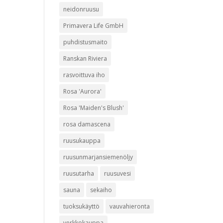
neidonruusu
Primavera Life GmbH
puhdistusmaito
Ranskan Riviera
rasvoittuva iho
Rosa 'Aurora'
Rosa 'Maiden's Blush'
rosa damascena
ruusukauppa
ruusunmarjansiemenöljy
ruusutarha
ruusuvesi
sauna
sekaiho
tuoksukäyttö
vauvahieronta
verkkokauppa