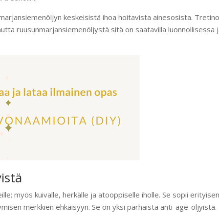
nmarjansiemenöljyn keskeisistä ihoa hoitavista ainesosista. Tretinoi
mutta ruusunmarjansiemenöljystä sitä on saatavilla luonnollisessa 
yistä
le; myös kuivalle, herkälle ja atooppiselle iholle. Se sopii erityise
tymisen merkkien ehkäisyyn. Se on yksi parhaista anti-age-öljyistä.