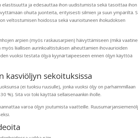
elastisuutta ja edesauttaa ihon uudistumista sekä tasoittaa ihon
yttämään ohuita juonteita, erityisesti silmien ja suun ympäriltä. 
hon veltostumisen hoidossa sekä vaurioituneen ihokudoksen
hojen arpien (myös raskausarpien) häivyttämiseen (mikä vaatin
apua myös liiallisen aurinkoaltistuksen aiheuttamien ihovaurioiden
den vuoksi testata öljyä kyynärtaipeeseen ennen öljyn käyttöä
kasviöljyn sekoituksissa
sunsa (ei tuoksu ruusulle), jonka vuoksi öljy on parhaimmillaan
 %). Sitä voi toki käyttää sellaisenaankin iholle.
kannattaa varoa öljyn joutumista vaatteille. Ruusumarjansiemenöl
eksi.
deoita
denhoidossa vaikka näin