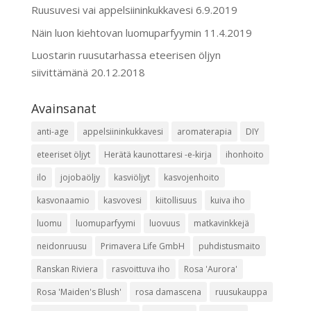
Ruusuvesi vai appelsiininkukkavesi
6.9.2019
Näin luon kiehtovan luomuparfyymin
11.4.2019
Luostarin ruusutarhassa eteerisen öljyn
siivittämänä
20.12.2018
Avainsanat
anti-age
appelsiininkukkavesi
aromaterapia
DIY
eteeriset öljyt
Herätä kaunottaresi -e-kirja
ihonhoito
ilo
jojobaöljy
kasviöljyt
kasvojenhoito
kasvonaamio
kasvovesi
kiitollisuus
kuiva iho
luomu
luomuparfyymi
luovuus
matkavinkkejä
neidonruusu
Primavera Life GmbH
puhdistusmaito
Ranskan Riviera
rasvoittuva iho
Rosa 'Aurora'
Rosa 'Maiden's Blush'
rosa damascena
ruusukauppa