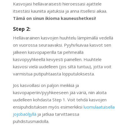
Kasvojasi hellävaraisesti hieroessasi ajattele
itsestäsi kauniita ajatuksia ja anna itsellesi aikaa.
Tämä on sinun ikioma kauneushetkesi!
Step 2:
Hellävarainen kasvojen huuhtelu lämpimällä vedellä
on vuorossa seuraavaksi. Pyyhi/kuivaa kasvot sen
jälkeen kasvopaperilla tai pehmeällä
kasvopyyhkeellä kevyesti painellen. Huuhtele
kasvosi vielä uudelleen (jos siltä tuntuu), jotta voit
varmistua putipuhtaasta lopputuloksesta.
Jos kasvoillasi on paljon meikkiä ja
kasvopaperiin/pyyhkeeseen jää väriä, niin aloita
uudelleen kohdasta Step 1. Voit tehdä kasvojen
ensipuhdistuksen myös esimerkiksi
luomulaatuisella
jojobaöljyllä
ja jatkaa tarvittaessa
puhdistusmaidolla.