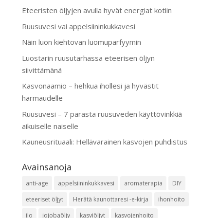
Eteeristen öljyjen avulla hyvät energiat kotiin
Ruusuvesi vai appelsiininkukkavesi
Näin luon kiehtovan luomuparfyymin
Luostarin ruusutarhassa eteerisen öljyn
siivittämänä
Kasvonaamio – hehkua ihollesi ja hyvästit
harmaudelle
Ruusuvesi – 7 parasta ruusuveden käyttövinkkiä
aikuiselle naiselle
Kauneusrituaali: Hellävarainen kasvojen puhdistus
Avainsanoja
anti-age
appelsiininkukkavesi
aromaterapia
DIY
eteeriset öljyt
Herätä kaunottaresi -e-kirja
ihonhoito
ilo
jojobaöljy
kasviöljyt
kasvojenhoito