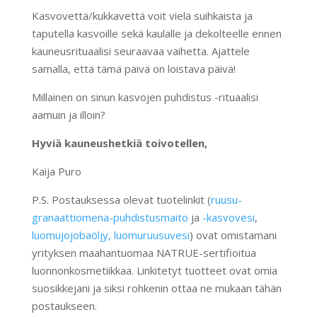
Kasvovettä/kukkavettä voit vielä suihkaista ja
taputella kasvoille sekä kaulalle ja dekolteelle ennen
kauneusrituaalisi seuraavaa vaihetta. Ajattele
samalla, että tämä päivä on loistava päivä!
Millainen on sinun kasvojen puhdistus -rituaalisi
aamuin ja illoin?
Hyviä kauneushetkiä toivotellen,
Kaija Puro
P.S. Postauksessa olevat tuotelinkit (
ruusu-
granaattiomena-puhdistusmaito
ja
-kasvovesi
,
luomujojobaöljy,
luomuruusuvesi
) ovat omistamani
yrityksen maahantuomaa NATRUE-sertifioitua
luonnonkosmetiikkaa. Linkitetyt tuotteet ovat omia
suosikkejani ja siksi rohkenin ottaa ne mukaan tähän
postaukseen.