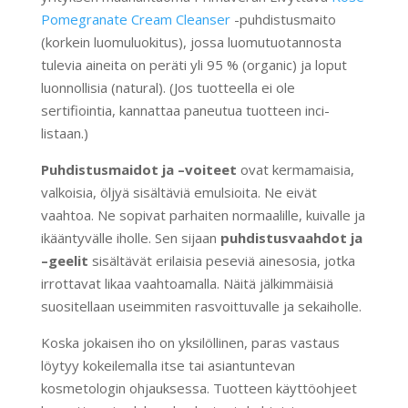
Pomegranate Cream Cleanser
-puhdistusmaito
(korkein luomuluokitus), jossa luomutuotannosta
tulevia aineita on peräti yli 95 % (organic) ja loput
luonnollisia (natural). (Jos tuotteella ei ole
sertifiointia, kannattaa paneutua tuotteen inci-
listaan.)
Puhdistusmaidot ja –voiteet
ovat kermamaisia,
valkoisia, öljyä sisältäviä emulsioita. Ne eivät
vaahtoa. Ne sopivat parhaiten normaalille, kuivalle ja
ikääntyvälle iholle. Sen sijaan
puhdistusvaahdot ja
–geelit
sisältävät erilaisia peseviä ainesosia, jotka
irrottavat likaa vaahtoamalla. Näitä jälkimmäisiä
suositellaan useimmiten rasvoittuvalle ja sekaiholle.
Koska jokaisen iho on yksilöllinen, paras vastaus
löytyy kokeilemalla itse tai asiantuntevan
kosmetologin ohjauksessa. Tuotteen käyttöohjeet