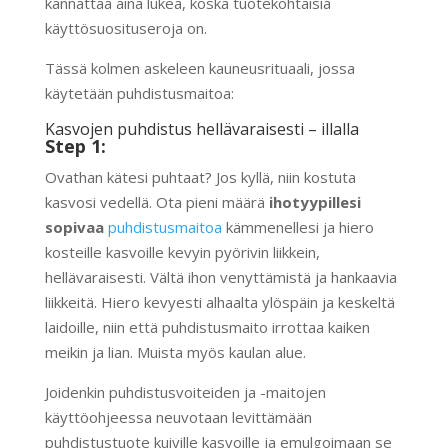
kannattaa aina lukea, koska tuotekohtaisia
käyttösuosituseroja on.
Tässä kolmen askeleen kauneusrituaali, jossa
käytetään puhdistusmaitoa:
Kasvojen puhdistus hellävaraisesti – illalla
Step 1:
Ovathan kätesi puhtaat? Jos kyllä, niin kostuta
kasvosi vedellä. Ota pieni määrä
ihotyypillesi
sopivaa
puhdistusmaitoa
kämmenellesi ja hiero
kosteille kasvoille kevyin pyörivin liikkein,
hellävaraisesti. Vältä ihon venyttämistä ja hankaavia
liikkeitä. Hiero kevyesti alhaalta ylöspäin ja keskeltä
laidoille, niin että puhdistusmaito irrottaa kaiken
meikin ja lian. Muista myös kaulan alue.
Joidenkin puhdistusvoiteiden ja -maitojen
käyttöohjeessa neuvotaan levittämään
puhdistustuote kuiville kasvoille ja emulgoimaan se