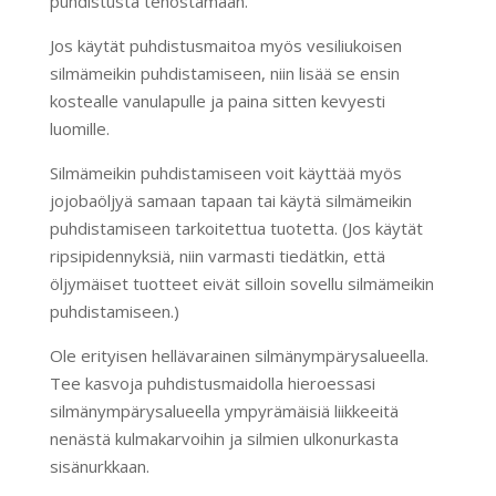
puhdistusta tehostamaan.
Jos käytät puhdistusmaitoa myös vesiliukoisen
silmämeikin puhdistamiseen, niin lisää se ensin
kostealle vanulapulle ja paina sitten kevyesti
luomille.
Silmämeikin puhdistamiseen voit käyttää myös
jojobaöljyä samaan tapaan tai käytä silmämeikin
puhdistamiseen tarkoitettua tuotetta. (Jos käytät
ripsipidennyksiä, niin varmasti tiedätkin, että
öljymäiset tuotteet eivät silloin sovellu silmämeikin
puhdistamiseen.)
Ole erityisen hellävarainen silmänympärysalueella.
Tee kasvoja puhdistusmaidolla hieroessasi
silmänympärysalueella ympyrämäisiä liikkeeitä
nenästä kulmakarvoihin ja silmien ulkonurkasta
sisänurkkaan.