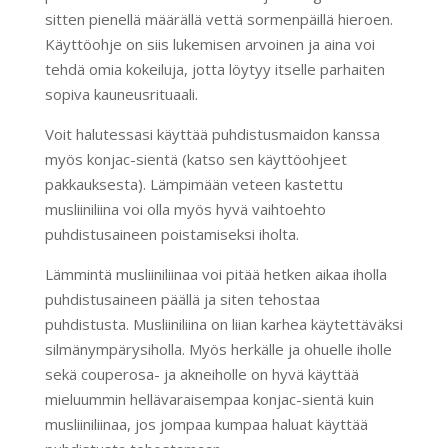
sitten pienellä määrällä vettä sormenpäillä hieroen.
Käyttöohje on siis lukemisen arvoinen ja aina voi
tehdä omia kokeiluja, jotta löytyy itselle parhaiten
sopiva kauneusrituaali.
Voit halutessasi käyttää puhdistusmaidon kanssa
myös konjac-sientä (katso sen käyttöohjeet
pakkauksesta). Lämpimään veteen kastettu
musliiniliina voi olla myös hyvä vaihtoehto
puhdistusaineen poistamiseksi iholta.
Lämmintä musliiniliinaa voi pitää hetken aikaa iholla
puhdistusaineen päällä ja siten tehostaa
puhdistusta. Musliiniliina on liian karhea käytettäväksi
silmänympärysiholla. Myös herkälle ja ohuelle iholle
sekä couperosa- ja akneiholle on hyvä käyttää
mieluummin hellävaraisempaa konjac-sientä kuin
musliiniliinaa, jos jompaa kumpaa haluat käyttää