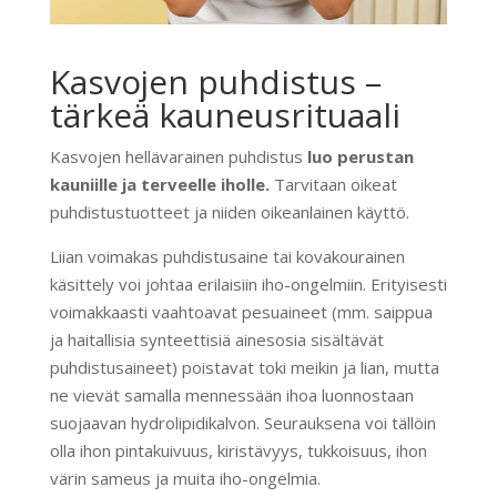
Kasvojen puhdistus –
tärkeä kauneusrituaali
Kasvojen hellävarainen puhdistus
luo perustan
kauniille ja terveelle iholle.
Tarvitaan oikeat
puhdistustuotteet ja niiden oikeanlainen käyttö.
Liian voimakas puhdistusaine tai kovakourainen
käsittely voi johtaa erilaisiin iho-ongelmiin. Erityisesti
voimakkaasti vaahtoavat pesuaineet (mm. saippua
ja haitallisia synteettisiä ainesosia sisältävät
puhdistusaineet) poistavat toki meikin ja lian, mutta
ne vievät samalla mennessään ihoa luonnostaan
suojaavan hydrolipidikalvon. Seurauksena voi tällöin
olla ihon pintakuivuus, kiristävyys, tukkoisuus, ihon
värin sameus ja muita iho-ongelmia.