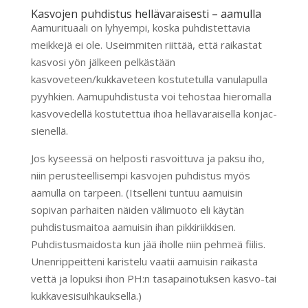
Kasvojen puhdistus hellävaraisesti – aamulla
Aamurituaali on lyhyempi, koska puhdistettavia
meikkejä ei ole. Useimmiten riittää, että raikastat
kasvosi yön jälkeen pelkästään
kasvoveteen/kukkaveteen kostutetulla vanulapulla
pyyhkien. Aamupuhdistusta voi tehostaa hieromalla
kasvovedellä kostutettua ihoa hellävaraisella konjac-
sienellä.
Jos kyseessä on helposti rasvoittuva ja paksu iho,
niin perusteellisempi kasvojen puhdistus myös
aamulla on tarpeen. (Itselleni tuntuu aamuisin
sopivan parhaiten näiden välimuoto eli käytän
puhdistusmaitoa aamuisin ihan pikkiriikkisen.
Puhdistusmaidosta kun jää iholle niin pehmeä fiilis.
Unenrippeitteni karistelu vaatii aamuisin raikasta
vettä ja lopuksi ihon PH:n tasapainotuksen kasvo-tai
kukkavesisuihkauksella.)