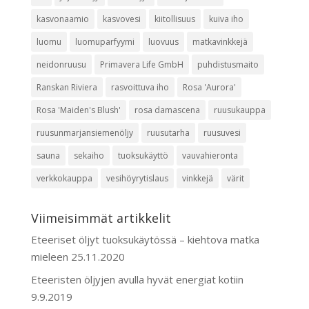
kasvonaamio
kasvovesi
kiitollisuus
kuiva iho
luomu
luomuparfyymi
luovuus
matkavinkkejä
neidonruusu
Primavera Life GmbH
puhdistusmaito
Ranskan Riviera
rasvoittuva iho
Rosa 'Aurora'
Rosa 'Maiden's Blush'
rosa damascena
ruusukauppa
ruusunmarjansiemenöljy
ruusutarha
ruusuvesi
sauna
sekaiho
tuoksukäyttö
vauvahieronta
verkkokauppa
vesihöyrytislaus
vinkkejä
värit
Viimeisimmät artikkelit
Eteeriset öljyt tuoksukäytössä – kiehtova matka
mieleen
25.11.2020
Eteeristen öljyjen avulla hyvät energiat kotiin
9.9.2019