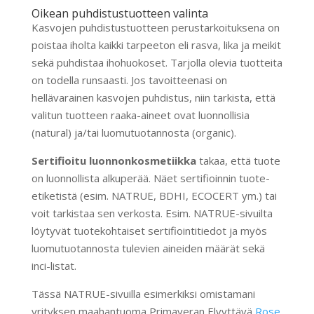
Oikean puhdistustuotteen valinta
Kasvojen puhdistustuotteen perustarkoituksena on
poistaa iholta kaikki tarpeeton eli rasva, lika ja meikit
sekä puhdistaa ihohuokoset. Tarjolla olevia tuotteita
on todella runsaasti. Jos tavoitteenasi on
hellävarainen kasvojen puhdistus, niin tarkista, että
valitun tuotteen raaka-aineet ovat luonnollisia
(natural) ja/tai luomutuotannosta (organic).
Sertifioitu luonnonkosmetiikka
takaa, että tuote
on luonnollista alkuperää. Näet sertifioinnin tuote-
etiketistä (esim. NATRUE, BDHI, ECOCERT ym.) tai
voit tarkistaa sen verkosta. Esim. NATRUE-sivuilta
löytyvät tuotekohtaiset sertifiointitiedot ja myös
luomutuotannosta tulevien aineiden määrät sekä
inci-listat.
Tässä NATRUE-sivuilla esimerkiksi omistamani
yrityksen maahantuoma Primaveran Elvyttävä
Rose