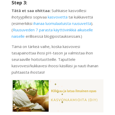
Step 3:
Tätä et saa ohittaa:
Suihkaise kasvoillesi
ihotyypillesi sopivaa
kasvovettä
tai kukkavettä
(esimerkiksi
ihanaa luomulaatuista ruusuvettä
).
(
Ruusuveden 7 parasta käyttövinkkiä aikuiselle
naiselle
erillisessä blogipostauksessani.)
Tämä on tärkeä vaihe, koska kasvovesi
tasapainottaa ihosi pH-tason ja valmistaa ihon
seuraaville hoitotuotteille. Taputtele
kasvovesi/kukkavesi ihoosi käsilläsi ja nauti ihanan
puhtaasta ihostasi!