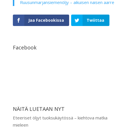
Ruusunmarjansiemenöljy – aikuisen naisen aarre
Jaa Facebookissa
Twiittaa
Facebook
NÄITÄ LUETAAN NYT
Eteeriset öljyt tuoksukäytössä – kiehtova matka
mieleen