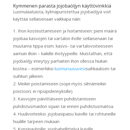
Kymmenen parasta jojobaöljyn käyttövinkkiä
Luomulaatuista, kylmäpuristettua jojobaöljyä voit
käyttää sellaisenaan vaikkapa näin:
Ihon kosteuttamiseen ja hoitamiseen: pieni määrä
jojobaa kasvojen tai vartalon iholle sellaisenaan tai
muutama tippa esim. kasvo- tai vartalovoiteeseen
aamuin illoin – kaikille ihotyypeille. Muistathan, että
jojobaöljy imeytyy parhaiten ihon ollessa hiukan
kostea – esimerkiksi
luomuruusuvesi
suihkauksen tai
suihkun jälkeen.
Meikin poistamiseen (sopii myös silmämeikin
poistoon; ei ripsipidennyksille)
Kasvojen päivittäiseen puhdistamiseen
puhdistusmaidon sijaan tai ennen puhdistusmaitoa.
Huulivoiteeksi: jojobasipaisu kuiville tai rohtuneille
huulille tarpeen mukaan
Kynsinauhoille: jojobahellittelyä kuiville