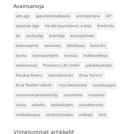
Avainsanoja
anti-age
appelsiininkukkavesi
aromaterapia
DIY
eteeriset öljyt
Herätä kaunottaresi -e-kirja
ihonhoito
ilo
jojobaöljy
kasviöljyt
kasvojenhoito
kasvonaamio
kasvovesi
kiitollisuus
kuiva iho
luomu
luomuparfyymi
luovuus
matkavinkkejä
neidonruusu
Primavera Life GmbH
puhdistusmaito
Ranskan Riviera
rasvoittuva iho
Rosa 'Aurora'
Rosa 'Maiden's Blush'
rosa damascena
ruusukauppa
ruusunmarjansiemenöljy
ruusutarha
ruusuvesi
sauna
sekaiho
tuoksukäyttö
vauvahieronta
verkkokauppa
vesihöyrytislaus
vinkkejä
värit
Viimeisimmät artikkelit