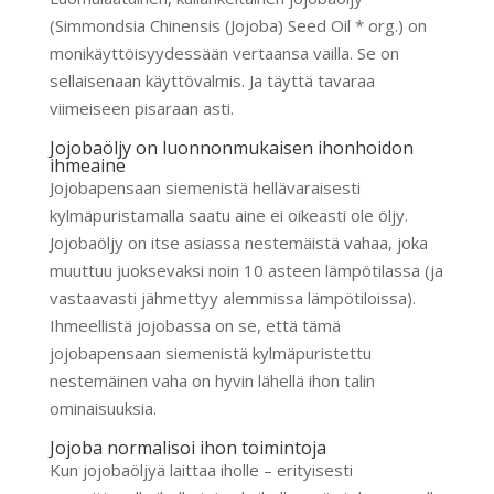
(Simmondsia Chinensis (Jojoba) Seed Oil * org.) on
monikäyttöisyydessään vertaansa vailla. Se on
sellaisenaan käyttövalmis. Ja täyttä tavaraa
viimeiseen pisaraan asti.
Jojobaöljy on luonnonmukaisen ihonhoidon
ihmeaine
Jojobapensaan siemenistä hellävaraisesti
kylmäpuristamalla saatu aine ei oikeasti ole öljy.
Jojobaöljy on itse asiassa nestemäistä vahaa, joka
muuttuu juoksevaksi noin 10 asteen lämpötilassa (ja
vastaavasti jähmettyy alemmissa lämpötiloissa).
Ihmeellistä jojobassa on se, että tämä
jojobapensaan siemenistä kylmäpuristettu
nestemäinen vaha on hyvin lähellä ihon talin
ominaisuuksia.
Jojoba normalisoi ihon toimintoja
Kun jojobaöljyä laittaa iholle – erityisesti