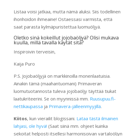
Listaa voisi jatkaa, mutta nämä aluksi. Siis todellinen
ihonhoidon ihmeaine! Ostaessasi varmista, että
saat parasta kylmäpuristettua luomuöljyä.
Oletko sinä kokeillut jojobaöljyä? Olisi mukava
kuulla, millä tavalla käytät sitä?
Inspiroivin terveisin,
Kaija Puro
P.S. Jojobaöljyjä on markkinoilla monenlaatuisia.
Ainakin tämä (maahantuomani) Primaveran
luomutuotannosta tuleva jojobaöljy täyttää tiukat
laatukriteerini. Se on myynnissä mm.
Ruusupuu.fi-
nettikaupassa
ja
Primavera-jälleenmyyjillä
.
Kiitos
, kun vierailit blogissani.
Lataa tästä ilmainen
lahjasi, ole hyvä!
(Saat siinä mm. ohjeet kuinka
sekoitat helposti itsellesi harmonisoivan vartaloöljyn