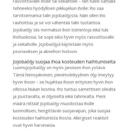
rasvoittuvalle iholle tai sekaiholle – niin tulee samalla
tehneeksi hyödyllisen pikkujekun iholle: iho saa
tarvitsemansa talin jojobaöljystä. Näin ollen iho
rauhoittuu ja se voi vähentää talin tuotantoa.
Jojobaöljy siis normalisoi ihon toimintoja eikä tuki
ihohuokosia. Se sopii siksi hyvin myös rasvoittuvalle
ja sekaiholle. Jojobaöljyä käytetään myös
psoriasiksen ja akneihon hoitoon.
Jojobaöljy suojaa ihoa kosteuden haihtumiselta
Luomujojobaöljy on myös janoisen ihon ystävä.
Tämä hienojakoinen, pienimolekyylinen öljy imeytyy
hyvin ihoon – se hujahtaa ihoon erityisen hyvin ihon
ollessa hiukan kostea. Iho tuntuu samettisen sileältä
ja joustavalta, ei öljyiseltä eikä tahmealta. Pieni
määrä riittää! Jojobaöljy muodostaa iholle
luonnollisen, hengittävän suojavaipan, joka suojaa
kosteuden haihtumista ihosta. Allergiset reaktiot
ovat hyvin harvinaisia.