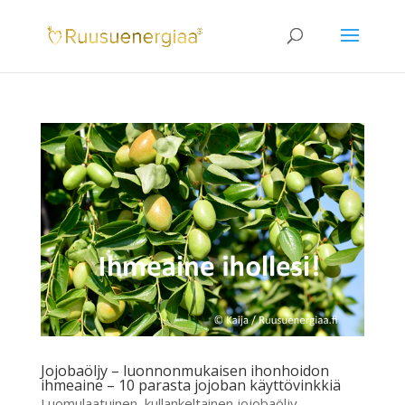
Jojobaöljy – luonnonmukaisen ihonhoidon
ihmeaine – 10 parasta jojoban käyttövinkkiä
Luomulaatuinen, kullankeltainen jojobaöljy