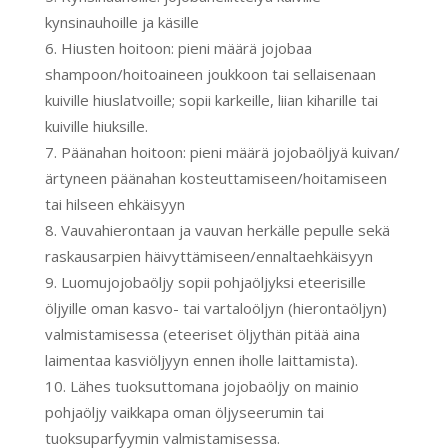
kynsinauhoille ja käsille
Hiusten hoitoon: pieni määrä jojobaa
shampoon/hoitoaineen joukkoon tai sellaisenaan
kuiville hiuslatvoille; sopii karkeille, liian kiharille tai
kuiville hiuksille.
Päänahan hoitoon: pieni määrä jojobaöljyä kuivan/
ärtyneen päänahan kosteuttamiseen/hoitamiseen
tai hilseen ehkäisyyn
Vauvahierontaan ja vauvan herkälle pepulle sekä
raskausarpien häivyttämiseen/ennaltaehkäisyyn
Luomujojobaöljy sopii pohjaöljyksi eteerisille
öljyille oman kasvo- tai vartaloöljyn (hierontaöljyn)
valmistamisessa (eteeriset öljythän pitää aina
laimentaa kasviöljyyn ennen iholle laittamista).
Lähes tuoksuttomana jojobaöljy on mainio
pohjaöljy vaikkapa oman öljyseerumin tai
tuoksuparfyymin valmistamisessa.