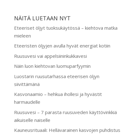
NÄITÄ LUETAAN NYT
Eteeriset öljyt tuoksukäytössä – kiehtova matka
mieleen
Eteeristen öljyjen avulla hyvät energiat kotiin
Ruusuvesi vai appelsiininkukkavesi
Näin luon kiehtovan luomuparfyymin
Luostarin ruusutarhassa eteerisen öljyn
siivittämänä
Kasvonaamio – hehkua ihollesi ja hyvästit
harmaudelle
Ruusuvesi – 7 parasta ruusuveden käyttövinkkiä
aikuiselle naiselle
Kauneusrituaali: Hellävarainen kasvojen puhdistus