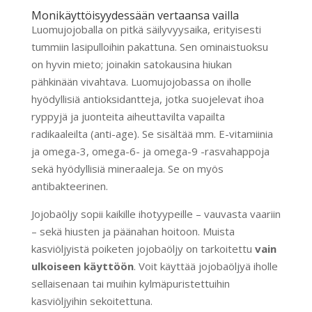
Monikäyttöisyydessään vertaansa vailla
Luomujojoballa on pitkä säilyvyysaika, erityisesti
tummiin lasipulloihin pakattuna. Sen ominaistuoksu
on hyvin mieto; joinakin satokausina hiukan
pähkinään vivahtava. Luomujojobassa on iholle
hyödyllisiä antioksidantteja, jotka suojelevat ihoa
ryppyjä ja juonteita aiheuttavilta vapailta
radikaaleilta (anti-age). Se sisältää mm. E-vitamiinia
ja omega-3, omega-6- ja omega-9 -rasvahappoja
sekä hyödyllisiä mineraaleja. Se on myös
antibakteerinen.
Jojobaöljy sopii kaikille ihotyypeille – vauvasta vaariin
– sekä hiusten ja päänahan hoitoon. Muista
kasviöljyistä poiketen jojobaöljy on tarkoitettu
vain
ulkoiseen käyttöön
. Voit käyttää jojobaöljyä iholle
sellaisenaan tai muihin kylmäpuristettuihin
kasviöljyihin sekoitettuna.