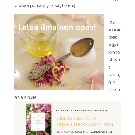
jojobaa pohjaöljynä käyttäen.)
Jos
eteer
iset
öljyt
kiinno
stava
t
sinua,
niin
tässä
lahja sinulle: