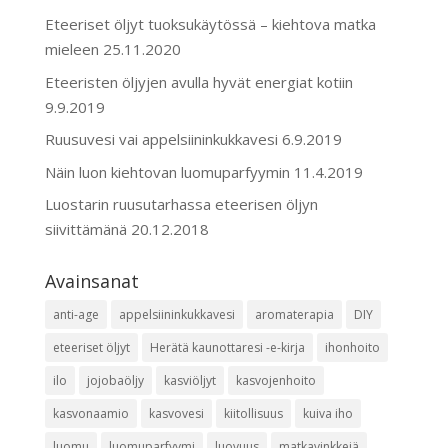
Eteeriset öljyt tuoksukäytössä – kiehtova matka
mieleen
25.11.2020
Eteeristen öljyjen avulla hyvät energiat kotiin
9.9.2019
Ruusuvesi vai appelsiininkukkavesi
6.9.2019
Näin luon kiehtovan luomuparfyymin
11.4.2019
Luostarin ruusutarhassa eteerisen öljyn
siivittämänä
20.12.2018
Avainsanat
anti-age
appelsiininkukkavesi
aromaterapia
DIY
eteeriset öljyt
Herätä kaunottaresi -e-kirja
ihonhoito
ilo
jojobaöljy
kasviöljyt
kasvojenhoito
kasvonaamio
kasvovesi
kiitollisuus
kuiva iho
luomu
luomuparfyymi
luovuus
matkavinkkejä