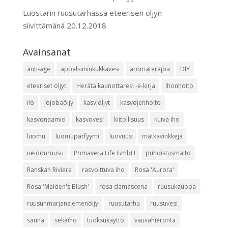
Luostarin ruusutarhassa eteerisen öljyn
siivittämänä
20.12.2018
Avainsanat
anti-age
appelsiininkukkavesi
aromaterapia
DIY
eteeriset öljyt
Herätä kaunottaresi -e-kirja
ihonhoito
ilo
jojobaöljy
kasviöljyt
kasvojenhoito
kasvonaamio
kasvovesi
kiitollisuus
kuiva iho
luomu
luomuparfyymi
luovuus
matkavinkkejä
neidonruusu
Primavera Life GmbH
puhdistusmaito
Ranskan Riviera
rasvoittuva iho
Rosa 'Aurora'
Rosa 'Maiden's Blush'
rosa damascena
ruusukauppa
ruusunmarjansiemenöljy
ruusutarha
ruusuvesi
sauna
sekaiho
tuoksukäyttö
vauvahieronta