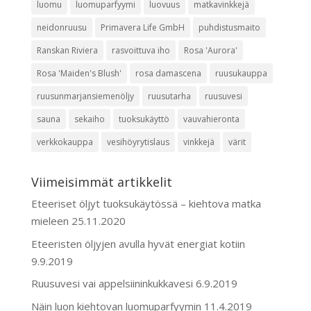
luomu
luomuparfyymi
luovuus
matkavinkkejä
neidonruusu
Primavera Life GmbH
puhdistusmaito
Ranskan Riviera
rasvoittuva iho
Rosa 'Aurora'
Rosa 'Maiden's Blush'
rosa damascena
ruusukauppa
ruusunmarjansiemenöljy
ruusutarha
ruusuvesi
sauna
sekaiho
tuoksukäyttö
vauvahieronta
verkkokauppa
vesihöyrytislaus
vinkkejä
värit
Viimeisimmät artikkelit
Eteeriset öljyt tuoksukäytössä – kiehtova matka
mieleen
25.11.2020
Eteeristen öljyjen avulla hyvät energiat kotiin
9.9.2019
Ruusuvesi vai appelsiininkukkavesi
6.9.2019
Näin luon kiehtovan luomuparfyymin
11.4.2019