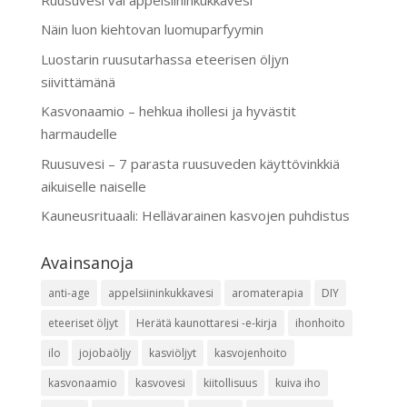
Näin luon kiehtovan luomuparfyymin
Luostarin ruusutarhassa eteerisen öljyn
siivittämänä
Kasvonaamio – hehkua ihollesi ja hyvästit
harmaudelle
Ruusuvesi – 7 parasta ruusuveden käyttövinkkiä
aikuiselle naiselle
Kauneusrituaali: Hellävarainen kasvojen puhdistus
Avainsanoja
anti-age
appelsiininkukkavesi
aromaterapia
DIY
eteeriset öljyt
Herätä kaunottaresi -e-kirja
ihonhoito
ilo
jojobaöljy
kasviöljyt
kasvojenhoito
kasvonaamio
kasvovesi
kiitollisuus
kuiva iho