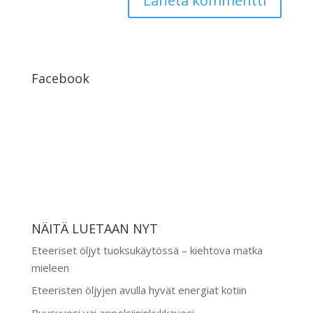
Facebook
NÄITÄ LUETAAN NYT
Eteeriset öljyt tuoksukäytössä – kiehtova matka
mieleen
Eteeristen öljyjen avulla hyvät energiat kotiin
Ruusuvesi vai appelsiininkukkavesi