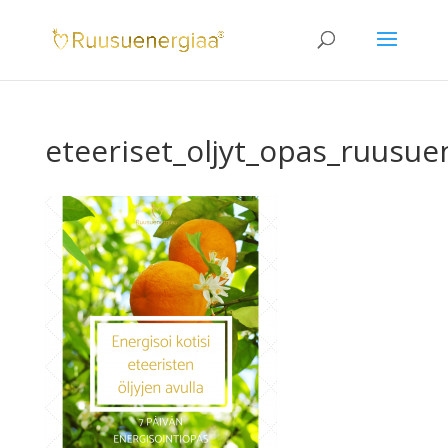
eteeriset_oljyt_opas_ruusue