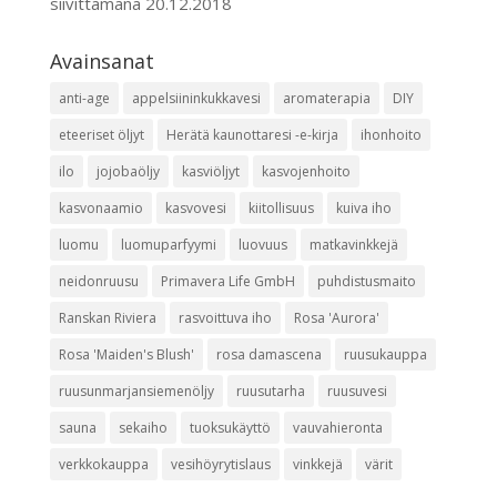
siivittämänä
20.12.2018
Avainsanat
anti-age
appelsiininkukkavesi
aromaterapia
DIY
eteeriset öljyt
Herätä kaunottaresi -e-kirja
ihonhoito
ilo
jojobaöljy
kasviöljyt
kasvojenhoito
kasvonaamio
kasvovesi
kiitollisuus
kuiva iho
luomu
luomuparfyymi
luovuus
matkavinkkejä
neidonruusu
Primavera Life GmbH
puhdistusmaito
Ranskan Riviera
rasvoittuva iho
Rosa 'Aurora'
Rosa 'Maiden's Blush'
rosa damascena
ruusukauppa
ruusunmarjansiemenöljy
ruusutarha
ruusuvesi
sauna
sekaiho
tuoksukäyttö
vauvahieronta
verkkokauppa
vesihöyrytislaus
vinkkejä
värit