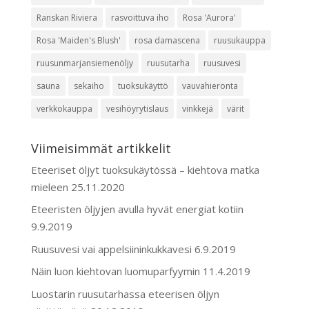
Ranskan Riviera
rasvoittuva iho
Rosa 'Aurora'
Rosa 'Maiden's Blush'
rosa damascena
ruusukauppa
ruusunmarjansiemenöljy
ruusutarha
ruusuvesi
sauna
sekaiho
tuoksukäyttö
vauvahieronta
verkkokauppa
vesihöyrytislaus
vinkkejä
värit
Viimeisimmät artikkelit
Eteeriset öljyt tuoksukäytössä – kiehtova matka
mieleen
25.11.2020
Eteeristen öljyjen avulla hyvät energiat kotiin
9.9.2019
Ruusuvesi vai appelsiininkukkavesi
6.9.2019
Näin luon kiehtovan luomuparfyymin
11.4.2019
Luostarin ruusutarhassa eteerisen öljyn