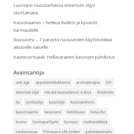
Luostarin ruusutarhassa eteerisen öljyn
siivittämänä
Kasvonaamio – hehkua ihollesi ja hyvästit
harmaudelle
Ruusuvesi – 7 parasta ruusuveden käyttövinkkiä
aikuiselle naiselle
Kauneusrituaali: Hellävarainen kasvojen puhdistus
Avainsanoja
anti-age
appelsiininkukkavesi
aromaterapia
DIY
eteeriset öljyt
Herätä kaunottaresi -e-kirja
ihonhoito
ilo
jojobaöljy
kasviöljyt
kasvojenhoito
kasvonaamio
kasvovesi
kiitollisuus
kuiva iho
luomu
luomuparfyymi
luovuus
matkavinkkejä
neidonruusu
Primavera Life GmbH
puhdistusmaito